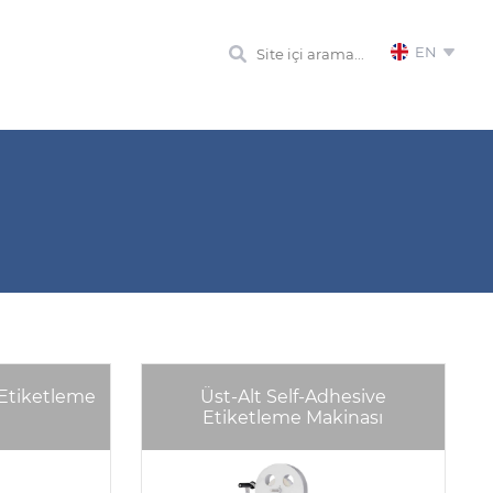
EN
 Etiketleme
Üst-Alt Self-Adhesive
Etiketleme Makinası