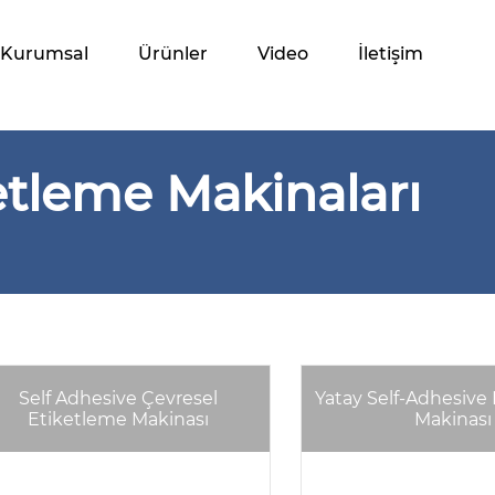
Kurumsal
Ürünler
Video
İletişim
etleme Makinaları
Self Adhesive Çevresel
Yatay Self-Adhesive
Etiketleme Makinası
Makinası