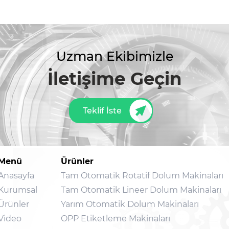
Uzman Ekibimizle
İletişime Geçin
Teklif İste
Menü
Ürünler
Anasayfa
Tam Otomatik Rotatif Dolum Makinaları
Kurumsal
Tam Otomatik Lineer Dolum Makinaları
Ürünler
Yarım Otomatik Dolum Makinaları
Video
OPP Etiketleme Makinaları