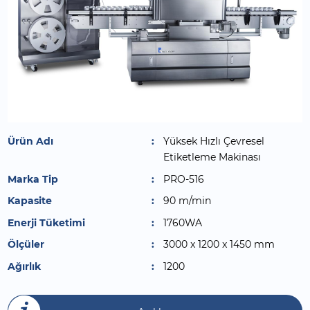
Ürün Adı
Yüksek Hızlı Çevresel
Etiketleme Makinası
Marka Tip
PRO-516
Kapasite
90 m/min
Enerji Tüketimi
1760WA
Ölçüler
3000 x 1200 x 1450 mm
Ağırlık
1200