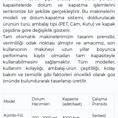
kapasitelerde dolum ve kapatma işlemlerini
senkronize bir şekilde gerçekleştirir. Bu makinelerin
modeli ve dolum-kapatma sistemi, doldurulacak
ürünün türü, ambalaj tipi (PET, Cam, Kutu) ve kapak
çeşidine göre değişiklik gösterir.
Tam otomatik makinelerimizin tasarım prensibi,
verimliliği odak noktası almıştır ve amacımız, son
kullanıcının makineyi uzun yıllar boyunca
performans kaybı olmadan tam kapasiteyle
kullanabilmesini sağlamaktır. Tüm modeller,
kullanım kolaylığı, ambalaj-ürün çeşitliliği, kolay
bakım ve temizlik gibi faktörleri öncelikli olarak göz
önünde bulundurarak tasarlanıp üretilir.
Dolum
Kapasite
Çalışma
Model
Hacimleri
(adet/saat)
Prensibi
Kombi-Fill
Serbest
200 - 2000 ml
3000 bph